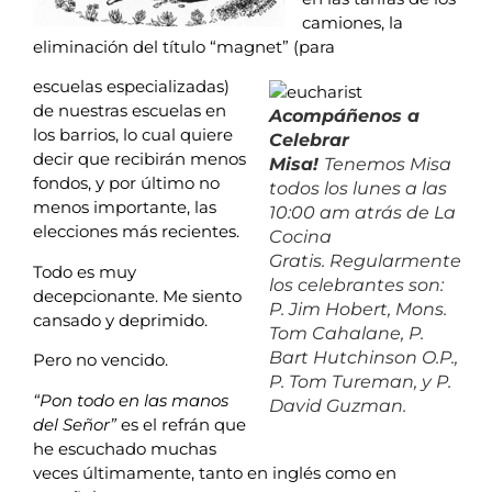
camiones, la
eliminación del título “magnet” (para
escuelas especializadas)
de nuestras escuelas en
Acompáñenos a
los barrios, lo cual quiere
Celebrar
decir que recibirán menos
Misa!
Tenemos Misa
fondos, y por último no
todos los lunes a las
menos importante, las
10:00 am atrás de La
elecciones más recientes.
Cocina
Gratis.
Regularmente
Todo es muy
los celebrantes son:
decepcionante. Me siento
P. Jim Hobert, Mons.
cansado y deprimido.
Tom Cahalane, P.
Bart Hutchinson O.P.,
Pero no vencido.
P. Tom Tureman, y P.
“Pon todo en las manos
David Guzman.
del Señor”
es el refrán que
he escuchado muchas
veces últimamente, tanto en inglés como en