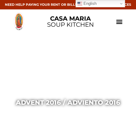
English
NEED HELP PAYING YOUR RENT OR BILLS? CLICK HERE FOR RESOURCES
CASA MARIA
SOUP KITCHEN
ADVENT 2016 / ADVIENTO 2016
Casa Maria
December 9, 2016