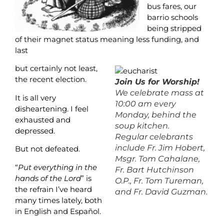
bus fares, our
barrio schools
being stripped
of their magnet status meaning less funding, and
last
but certainly not least,
the recent election.
Join Us for Worship!
We celebrate mass at
It is all very
10:00 am every
disheartening. I feel
Monday, behind the
exhausted and
soup kitchen.
depressed.
Regular celebrants
include Fr. Jim Hobert,
But not defeated.
Msgr. Tom Cahalane,
“
Put everything in the
Fr. Bart Hutchinson
hands of the Lord
” is
O.P., Fr. Tom Tureman,
the refrain I’ve heard
and Fr. David Guzman.
many times lately, both
in English and Español.