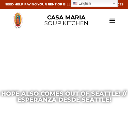
English
NEED HELP PAYING YOUR RENT OR BILLS? CLICK HERE FOR RESOURCES
CASA MARIA
SOUP KITCHEN
HOPE ALSO COMES OUT OF SEATTLE! //
ESPERANZA DESDE SEATTLE!
Casa Maria
July 18, 2016