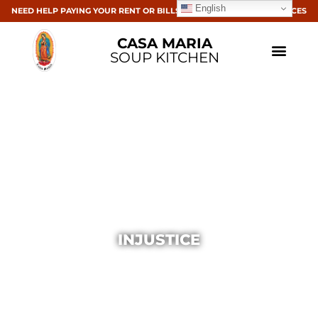
English
NEED HELP PAYING YOUR RENT OR BILLS? CLICK HERE FOR RESOURCES
CASA MARIA
SOUP KITCHEN
INJUSTICE
Casa Maria
October 6, 2013