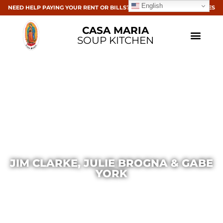
English
NEED HELP PAYING YOUR RENT OR BILLS? CLICK HERE FOR RESOURCES
CASA MARIA
SOUP KITCHEN
JIM CLARKE, JULIE BROGNA & GABE
YORK
Casa Maria
March 14, 2016