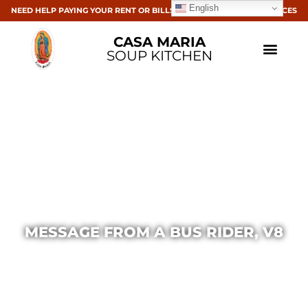
English
NEED HELP PAYING YOUR RENT OR BILLS? CLICK HERE FOR RESOURCES
CASA MARIA
SOUP KITCHEN
MESSAGE FROM A BUS RIDER, V8
Casa Maria
September 19, 2016