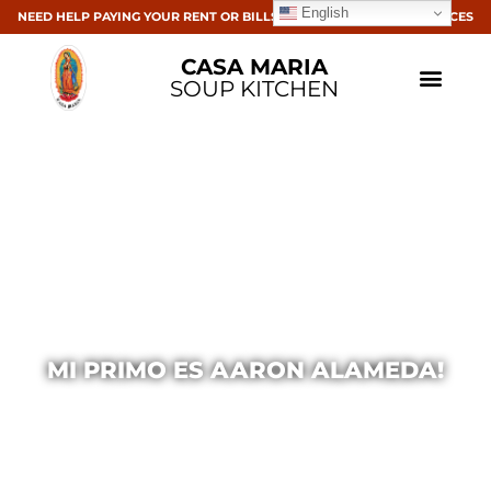
English
NEED HELP PAYING YOUR RENT OR BILLS? CLICK HERE FOR RESOURCES
CASA MARIA
SOUP KITCHEN
MI PRIMO ES AARON ALAMEDA!
Casa Maria
December 21, 2015