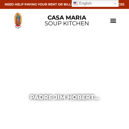
English
NEED HELP PAYING YOUR RENT OR BILLS? CLICK HERE FOR RESOURCES
CASA MARIA
SOUP KITCHEN
PADRE JIM HOBERT…
Casa Maria
August 22, 2017