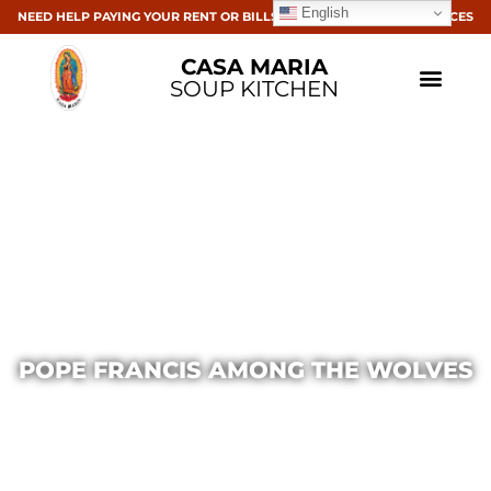
English
NEED HELP PAYING YOUR RENT OR BILLS? CLICK HERE FOR RESOURCES
CASA MARIA
SOUP KITCHEN
POPE FRANCIS AMONG THE WOLVES
Casa Maria
August 2, 2016