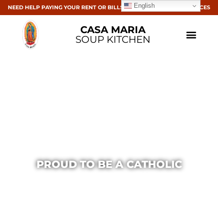
English
NEED HELP PAYING YOUR RENT OR BILLS? CLICK HERE FOR RESOURCES
CASA MARIA
SOUP KITCHEN
PROUD TO BE A CATHOLIC
Casa Maria
February 10, 2017