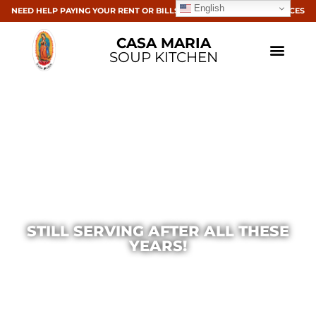
English
NEED HELP PAYING YOUR RENT OR BILLS? CLICK HERE FOR RESOURCES
CASA MARIA
SOUP KITCHEN
STILL SERVING AFTER ALL THESE
YEARS!
Casa Maria
October 14, 2014