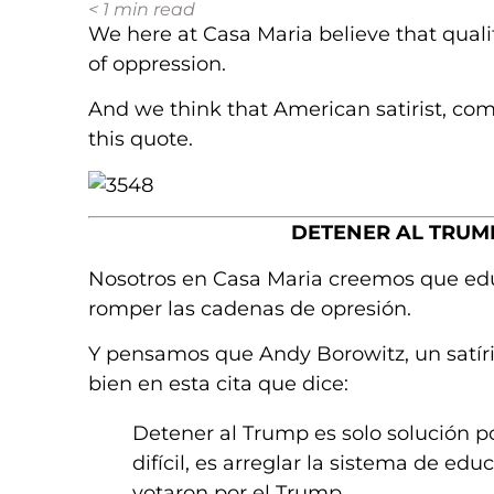
< 1
min read
We here at Casa Maria believe that qualit
of oppression.
And we think that American satirist, come
this quote.
DETENER AL TRUM
Nosotros en Casa Maria creemos que edu
romper las cadenas de opresión.
Y pensamos que Andy Borowitz, un satíric
bien en esta cita que dice:
Detener al Trump es solo solución po
difícil, es arreglar la sistema de e
votaron por el Trump.