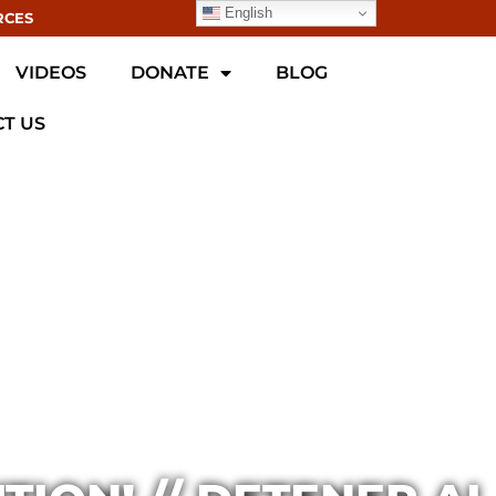
English
RCES
VIDEOS
DONATE
BLOG
T US