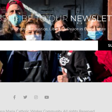
BSCRIBE TO OUR
NEWSLET
Fighting for Justice, Liberty, & Peace
in Barrio Libre
S
sa Maria Catholic Worker Community All rights Reserved.