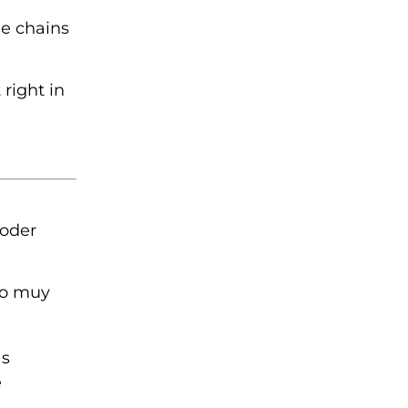
he chains
 right in
poder
jo muy
as
e