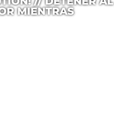
ION! // DETENER AL
POR MIENTRAS