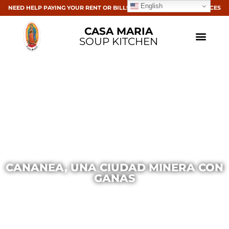
English
NEED HELP PAYING YOUR RENT OR BILLS? CLICK HERE FOR RESOURCES
CASA MARIA
SOUP KITCHEN
CANANEA, UNA CIUDAD MINERA CON
GANAS
Casa Maria
April 9, 2015