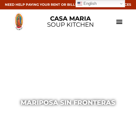
English
NEED HELP PAYING YOUR RENT OR BILLS? CLICK HERE FOR RESOURCES
CASA MARIA
SOUP KITCHEN
MARIPOSA SIN FRONTERAS
Casa Maria
January 26, 2015