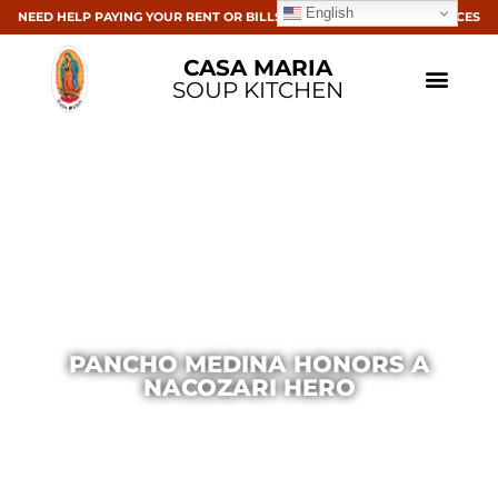
English
NEED HELP PAYING YOUR RENT OR BILLS? CLICK HERE FOR RESOURCES
CASA MARIA
SOUP KITCHEN
PANCHO MEDINA HONORS A
NACOZARI HERO
Casa Maria
November 7, 2013